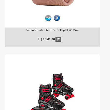
Parlante Inalámbrico Bt Jbl Flip 7 Ip68 35w
U$S
149,00