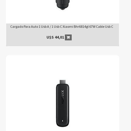
Cargado Para Auto 1 Usb A / 1 Usb C Xiaomi Bhr6814gl 67W Cable Usb C
U$S
44,01