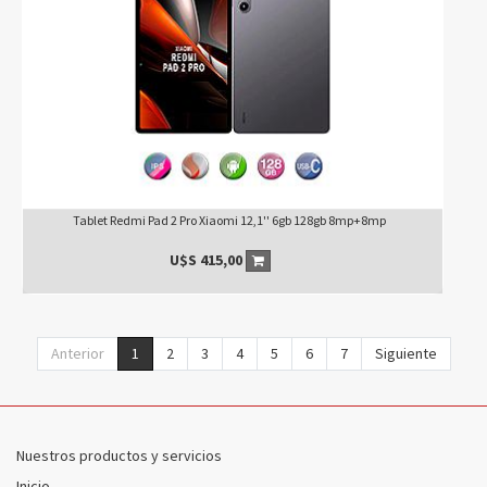
Tablet Redmi Pad 2 Pro Xiaomi 12,1'' 6gb 128gb 8mp+8mp
U$S
415,00
Anterior
1
2
3
4
5
6
7
Siguiente
Nuestros productos y servicios
Inicio