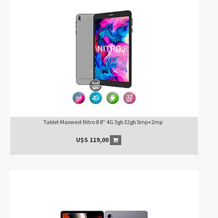
Tablet Maxwest Nitro 8 8'' 4G 3gb 32gb 5mp+2mp
U$S
119,00