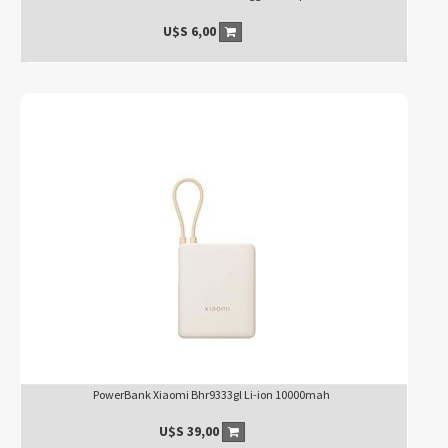
U$S
6,00
PowerBank Xiaomi Bhr9333gl Li-ion 10000mah
U$S
39,00