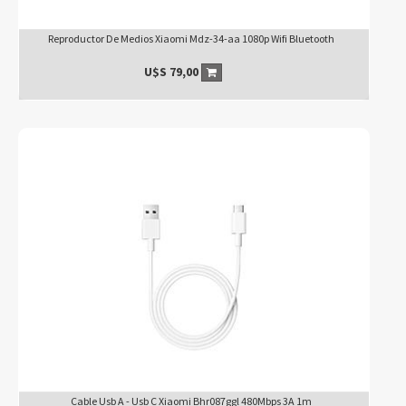
Reproductor De Medios Xiaomi Mdz-34-aa 1080p Wifi Bluetooth
U$S
79,00
Cable Usb A - Usb C Xiaomi Bhr087ggl 480Mbps 3A 1m