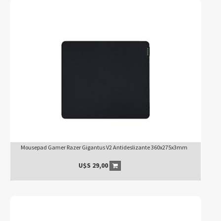
Mousepad Gamer Razer Gigantus V2 Antideslizante 360x275x3mm
U$S
29,00