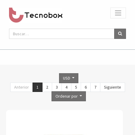
USD
Anterior
1
2
3
4
5
6
7
Siguiente
Ordenar por