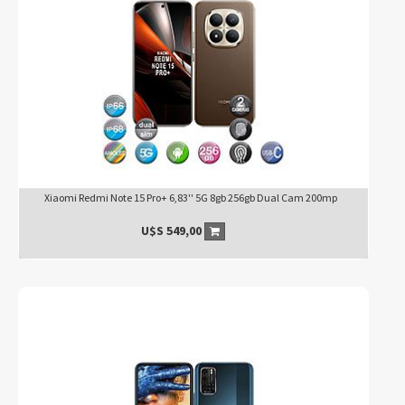
Xiaomi Redmi Note 15 Pro+ 6,83'' 5G 8gb 256gb Dual Cam 200mp
U$S
549,00