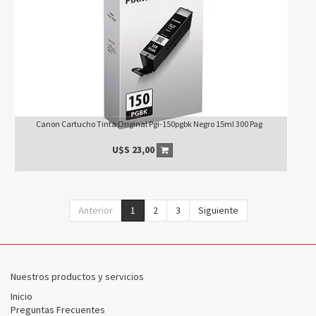
Canon Cartucho Tinta Original Pgi-150pgbk Negro 15ml 300 Pag
U$S
23,00
Anterior
1
2
3
Siguiente
Nuestros productos y servicios
Inicio
Preguntas Frecuentes