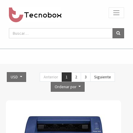
USD
Anterior
1
2
3
Siguiente
Ordenar por