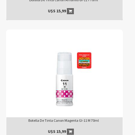
U$S
15,99
Botella De Tinta Canon Magenta GI-11 M 70ml
U$S
15,99