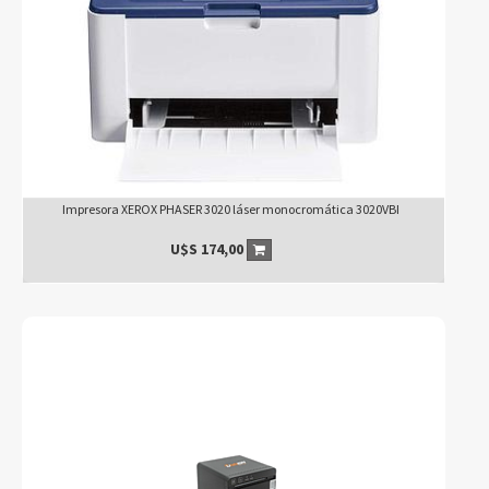
Impresora XEROX PHASER 3020 láser monocromática 3020VBI
U$S
174,00