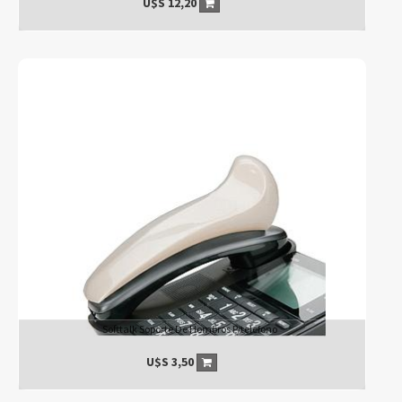
U$S
12,20
Softtalk Soporte De Hombros P/telefono
U$S
3,50