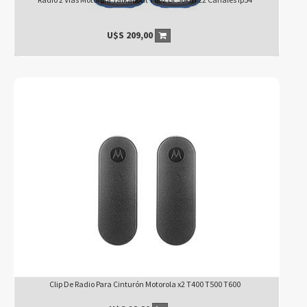
U$S
209,00
Clip De Radio Para Cinturón Motorola x2 T400 T500 T600